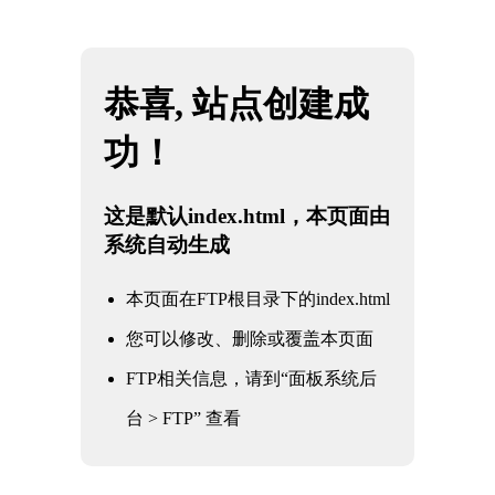
OETY欧亿·(中国)体育官方网站
网站地图
全部
公司新闻
行业资讯
常见问题
121
0
4
0
全面了解：OETY欧亿体育官方网站内容概览
时间：2026-05-08 访问量：1693